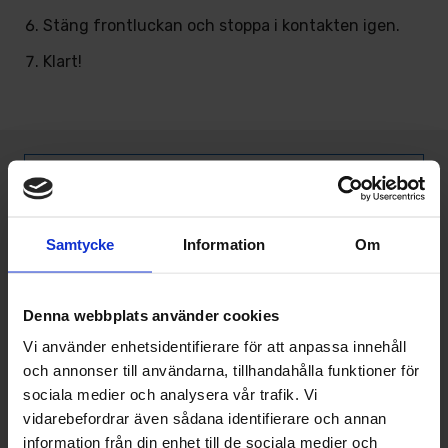
Stäng frontluckan och stoppa i kontakten igen.
Klart!
Övriga artiklar
Samtycke
Information
Om
Så påverkas din elräkning av dålig
ventilation - energislukare du inte tänker
på
Denna webbplats använder cookies
Så påverkar ventilation din hälsa - vikten
Vi använder enhetsidentifierare för att anpassa innehåll
av ett fungerande FTX-system
och annonser till användarna, tillhandahålla funktioner för
sociala medier och analysera vår trafik. Vi
Rengöring av luftvärmepump - så går det
vidarebefordrar även sådana identifierare och annan
till
information från din enhet till de sociala medier och