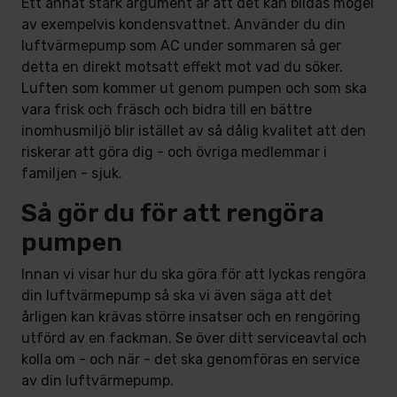
Ett annat stark argument är att det kan bildas mögel
av exempelvis kondensvattnet. Använder du din
luftvärmepump som AC under sommaren så ger
detta en direkt motsatt effekt mot vad du söker.
Luften som kommer ut genom pumpen och som ska
vara frisk och fräsch och bidra till en bättre
inomhusmiljö blir istället av så dålig kvalitet att den
riskerar att göra dig - och övriga medlemmar i
familjen - sjuk.
Så gör du för att rengöra
pumpen
Innan vi visar hur du ska göra för att lyckas rengöra
din luftvärmepump så ska vi även säga att det
årligen kan krävas större insatser och en rengöring
utförd av en fackman. Se över ditt serviceavtal och
kolla om - och när - det ska genomföras en service
av din luftvärmepump.