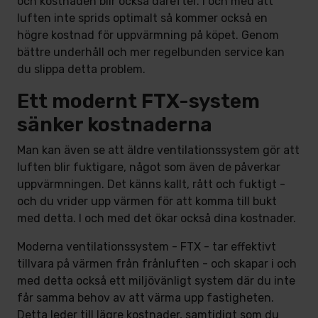
och kostnaden blir också därefter. I och med att
luften inte sprids optimalt så kommer också en
högre kostnad för uppvärmning på köpet. Genom
bättre underhåll och mer regelbunden service kan
du slippa detta problem.
Ett modernt FTX-system
sänker kostnaderna
Man kan även se att äldre ventilationssystem gör att
luften blir fuktigare, något som även de påverkar
uppvärmningen. Det känns kallt, rått och fuktigt -
och du vrider upp värmen för att komma till bukt
med detta. I och med det ökar också dina kostnader.
Moderna ventilationssystem - FTX - tar effektivt
tillvara på värmen från frånluften - och skapar i och
med detta också ett miljövänligt system där du inte
får samma behov av att värma upp fastigheten.
Detta leder till lägre kostnader, samtidigt som du