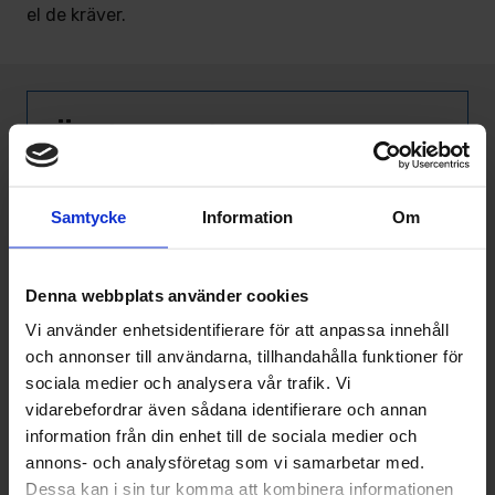
el de kräver.
Övriga artiklar
Så påverkas din elräkning av dålig
Samtycke
Information
Om
ventilation - energislukare du inte tänker
på
Denna webbplats använder cookies
Så påverkar ventilation din hälsa - vikten
av ett fungerande FTX-system
Vi använder enhetsidentifierare för att anpassa innehåll
och annonser till användarna, tillhandahålla funktioner för
Rengöring av luftvärmepump - så går det
sociala medier och analysera vår trafik. Vi
till
vidarebefordrar även sådana identifierare och annan
Rena luften med luftvärmepump
information från din enhet till de sociala medier och
annons- och analysföretag som vi samarbetar med.
Hur ofta ska man göra en OVK-besiktning?
Dessa kan i sin tur komma att kombinera informationen