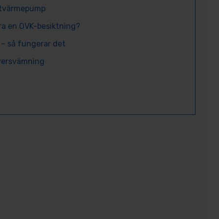
ftvärmepump
ra en OVK-besiktning?
 – så fungerar det
översvämning