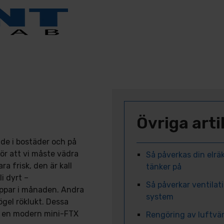
Övriga arti
de i bostäder och på
ör att vi måste vädra
Så påverkas din elräk
ra frisk, den är kall
tänker på
i dyrt –
Så påverkar ventilat
ppar i månaden. Andra
system
ögel röklukt. Dessa
n en modern mini-FTX
Rengöring av luftvär