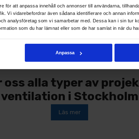
 inte kan användas så
e för att anpassa innehåll och annonser till användarna, tillhanda
t läge.
ik. Vi vidarebefordrar även sådana identifierare och annan informa
och analysföretag som vi samarbetar med. Dessa kan i sin tur 
mini-FTX görs korrekt,
rmation som du har lämnat eller som de har samlat in när du har
ar skada.
Anpassa
r oss alla typer av proje
ventilation i Stockholm
Läs mer