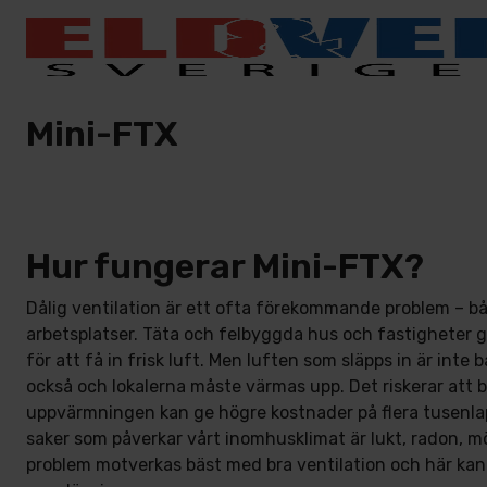
Mini-FTX
Hur fungerar Mini-FTX?
Dålig ventilation är ett ofta förekommande problem – bå
arbetsplatser. Täta och felbyggda hus och fastigheter g
för att få in frisk luft. Men luften som släpps in är inte ba
också och lokalerna måste värmas upp. Det riskerar att bl
uppvärmningen kan ge högre kostnader på flera tusenla
saker som påverkar vårt inomhusklimat är lukt, radon, m
problem motverkas bäst med bra ventilation och här ka